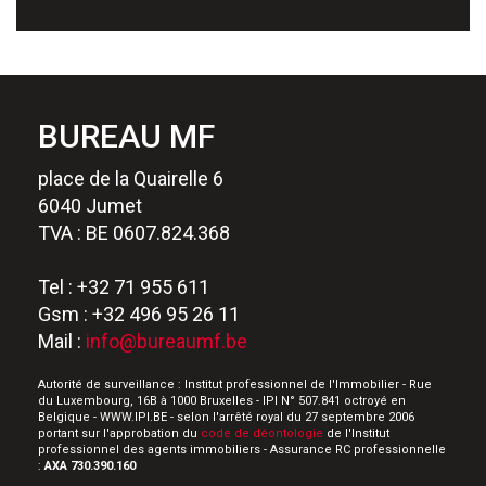
BUREAU MF
place de la Quairelle 6
6040 Jumet
TVA : BE 0607.824.368
Tel : +32 71 955 611
Gsm : +32 496 95 26 11
Mail :
info@bureaumf.be
Autorité de surveillance : Institut professionnel de l'Immobilier - Rue
du Luxembourg, 16B à 1000 Bruxelles - IPI N° 507.841 octroyé en
Belgique - WWW.IPI.BE - selon l'arrêté royal du 27 septembre 2006
portant sur l'approbation du
code de déontologie
de l'Institut
professionnel des agents immobiliers - Assurance RC professionnelle
:
AXA 730.390.160